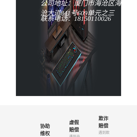
公司地址：厦门市海沧区海
沧大道841号609单元之三
联系电话：18150110026
欺诈
虚假
赔偿
协助
赔偿
遇到欺
维权
遇到品